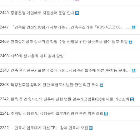
2449
중동전쟁 기업애로 지원센터 운영 안내
2447
「건축물 안전영향평가 세부기준」, 건축구조기준「KDS 41 12 00」 및 「KDS 42 10 00」 일부개정안 관련 의견조회
2409
건축설계공모 심사위원 적정 수당 산정을 위한 설문조사 참여 협조 요청
2408
제60회 정기총회 개최 결과 알림
2340
건축 관계전문기술분야 설계. 감리. 시공 분리발주에 따른 분쟁 등 문제점 사례조사 협조 요청
2308
특정건축물 정리에 관한 특별조치법안 관련 의견 조회
2242
한옥 등 건축자산의 진흥에 관한 법률 일부개정법률(안)에 대한 의견조회
2241
주택법 시행령 및 시행규칙 일부개정령안 관련 의견 조회
2222
「건축사 업무대가 개선 TF」 참여 건축사 모집