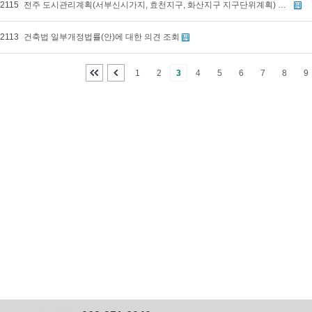
2115
전주 도시관리계획(서부신시가지, 효천지구, 화산지구 지구단위계획) 변경 결정(경미한 사항) 및 지형도면 고시 알림
2113
건축법 일부개정법률(안)에 대한 의견 조회
1
2
3
4
5
6
7
8
9