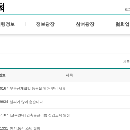
로
법령정보
정보광장
참여광장
협회업
제목
번호
제목
0167
부동산개발업 등록을 위한 구비 서류
9934
날씨가 많이 춥습니다.
7187
[교육안내] 건축물관리법 점검교육 일정
1331
전기,통신,소방 협정