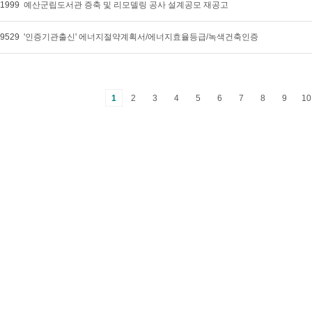
1999
예산군립도서관 증축 및 리모델링 공사 설계공모 재공고
9529
'인증기관출신' 에너지절약계획서/에너지효율등급/녹색건축인증
1
2
3
4
5
6
7
8
9
10