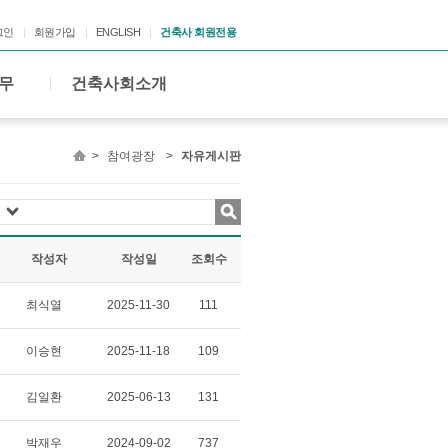
그인
회원가입
ENGLISH
건축사 회원전용
무
건축사회소개
>
참여광장
>
자유게시판
작성자
작성일
조회수
최식열
2025-11-30
111
이승현
2025-11-18
109
김일환
2025-06-13
131
박재우
2024-09-02
737