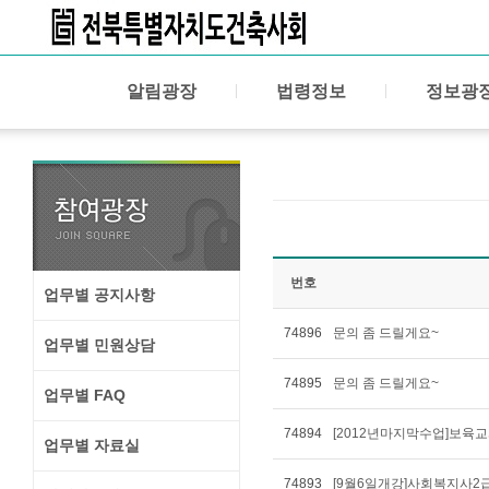
알림광장
법령정보
정보광
번호
업무별 공지사항
74896
문의 좀 드릴게요~
업무별 민원상담
74895
문의 좀 드릴게요~
업무별 FAQ
74894
[2012년마지막수업]보육교
업무별 자료실
74893
[9월6일개강]사회복지사2