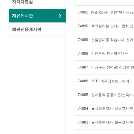
자치자료실
74892
[9월6일개강]사회복지사2
자유게시판
74890
주먹질하는 깡패가 협회 집
회원전용게시판
74889
분담업체를 찾습니다. 전기
74888
신한은행 전문직우대론
74887
비상구는 생명로! 잠그면 안돼
74886
2012 하우징브랜드페어
74885
설계용역 공동도급(건축사
74884
★사회복지사, 보육교사 
74883
★사회복지사, 보육교사 