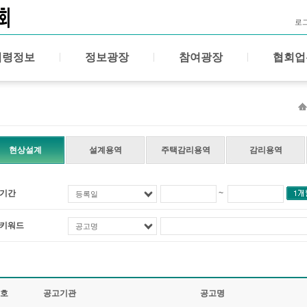
로
법령정보
정보광장
참여광장
협회업
현상설계
설계용역
주택감리용역
감리용역
기간
~
등록일
키워드
공고명
호
공고기관
공고명