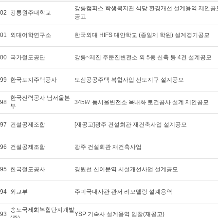
강릉캠퍼스 학생복지관 식당 환경개선 설계용역 제안공
02
강릉원주대학교
공고
01
외대어학연구소
한국외대 HIFS 대안학교 (종일제 학원) 설계경기공모
00
국가철도공단
강릉~제진 주문진변전소 외 5동 신축 등 4건 설계공모
99
한국토지주택공사
도심공공주택 복합사업 선도지구 설계공모
한국전력공사 남서울본
98
345㎸ 동서울변전소 옥내화 토건공사 설계 제안공모
부
97
건설공제조합
[재공고]광주 건설회관 재건축사업 설계공모
96
건설공제조합
광주 건설회관 재건축사업
95
한국철도공사
경원선 신이문역 시설개선사업 설계공모
94
외교부
주미국대사관 관저 리모델링 설계용역
송도국제화복합단지개발
93
YSP 기숙사 설계용역 입찰(재공고)