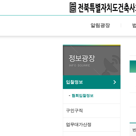
알림광장
입찰정보
협회입찰정보
구인구직
업무대가산정
번