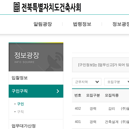
알림광장
법령정보
정보광
[구인정보]는 [업무신고]가 되어 
입찰정보
근무지역
모집구분
구인구직
번호
모집구분
모집직종
구인
402
경력
감리
(주
구직
401
경력
건축설계
(주
업무대가산정