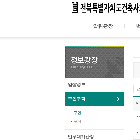
알림광장
입찰정보
구인구직
번
구인
2
구직
2
업무대가산정