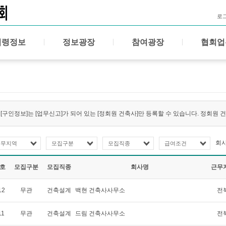
로
법령정보
정보광장
참여광장
협회업
[구인정보]는 [업무신고]가 되어 있는 [정회원 건축사]만 등록할 수 있습니다. 정회원
회
근무지역
모집구분
모집직종
급여조건
호
모집구분
모집직종
회사명
근무
12
무관
건축설계
백현 건축사사무소
전
11
무관
건축설계
드림 건축사사무소
전