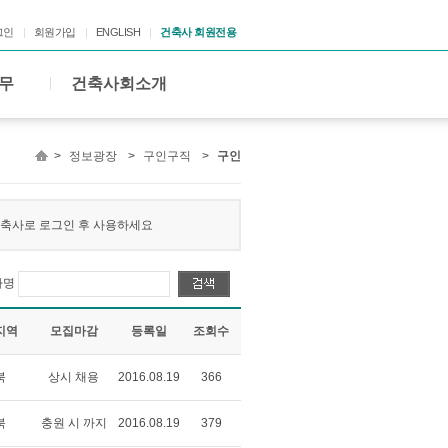
그인
회원가입
ENGLISH
건축사 회원전용
무
건축사회소개
>
정보광장
>
구인구직
>
구인
 건축사로 로그인 후 사용하세요
사명
지역
모집마감
등록일
조회수
북
상시 채용
2016.08.19
366
북
충원 시 까지
2016.08.19
379